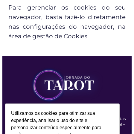
Para gerenciar os cookies do seu
navegador, basta fazê-lo diretamente
nas configurações do navegador, na
área de gestão de Cookies.
Utilizamos os cookies para otimizar sua
Utilizamos os cookies para otimizar sua
Atalla Space
© Copyright 2023 • Desde 2001 mudando vidas
experiência, analisar o uso do site e
experiência, analisar o uso do site e
Avenida Cauaxi, 293 – Conj 2109/2110 – Alphaville Industrial –
personalizar conteúdo especialmente para
personalizar conteúdo especialmente para
Barueri/SP – CEP 06454-020